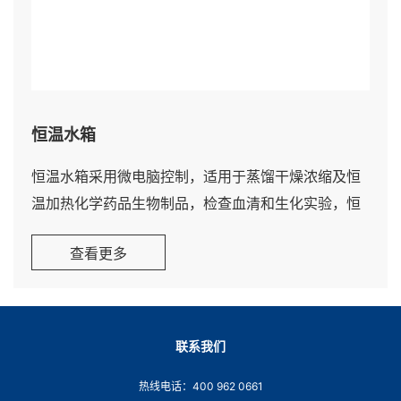
恒温水箱
恒温水箱采用微电脑控制，适用于蒸馏干燥浓缩及恒
温加热化学药品生物制品，检查血清和生化实验，恒
温培养以及对注射器和小型手术器械进行煮沸消毒之
查看更多
用。
恒温水箱广泛应用于干燥、浓缩、蒸馏、浸渍化学试
剂、浸渍药品和生物制药，也可用于水浴恒温加热末
日其他温度试验，是生物、遗传、病毒、水产、环
联系我们
保、医药、卫生、生化实验室、分析室教育科研的必
热线电话：400 962 0661
备工具。