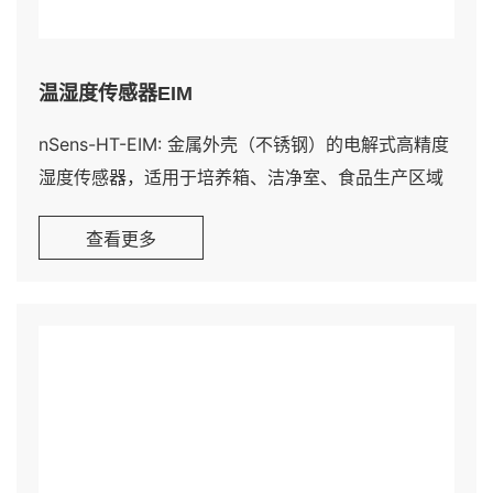
温湿度传感器EIM
nSens-HT-EIM: 金属外壳（不锈钢）的电解式高精度
湿度传感器，适用于培养箱、洁净室、食品生产区域
等场景安装。数字式温湿度传感器，基于 电解电阻式
查看更多
测量技术，采用不锈钢外壳，配备 5 米总线电缆。适
用于所有对高精度、快速响应和长期稳定性有要求的
应用场景，也适配高湿度环境 与高温场景。